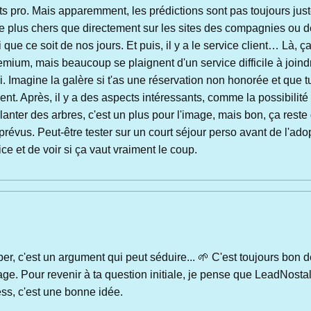
s pro. Mais apparemment, les prédictions sont pas toujours just
re plus chers que directement sur les sites des compagnies ou des 
 que ce soit de nos jours. Et puis, il y a le service client… Là, ç
emium, mais beaucoup se plaignent d'un service difficile à joindr
Imagine la galère si t'as une réservation non honorée et que tu
ent. Après, il y a des aspects intéressants, comme la possibilité 
lanter des arbres, c'est un plus pour l'image, mais bon, ça reste d
imprévus. Peut-être tester sur un court séjour perso avant de l'ad
ice et de voir si ça vaut vraiment le coup.
per, c'est un argument qui peut séduire... 🌱 C'est toujours bon 
age. Pour revenir à ta question initiale, je pense que LeadNostal
ss, c'est une bonne idée.