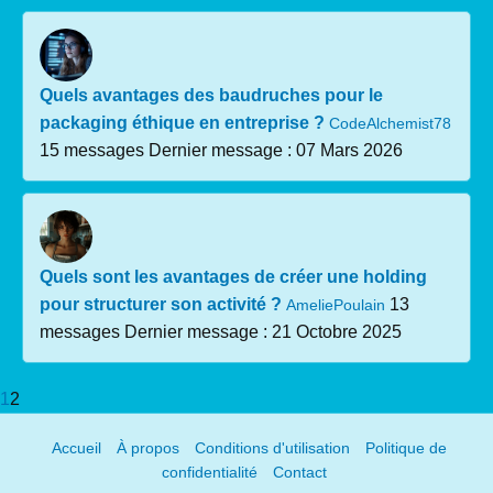
Quels avantages des baudruches pour le
packaging éthique en entreprise ?
CodeAlchemist78
15 messages
Dernier message : 07 Mars 2026
Quels sont les avantages de créer une holding
pour structurer son activité ?
13
AmeliePoulain
messages
Dernier message : 21 Octobre 2025
1
2
Accueil
À propos
Conditions d'utilisation
Politique de
confidentialité
Contact